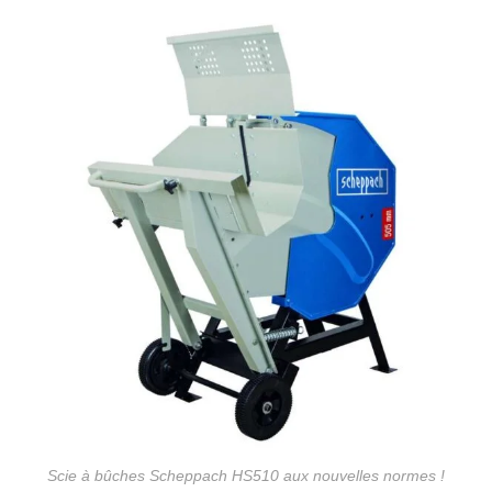
Scie à bûches Scheppach HS510 aux nouvelles normes !